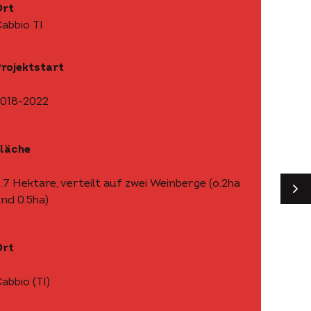
Ort
abbio TI
rojektstart
018-2022
läche
.7 Hektare, verteilt auf zwei Weinberge (o.2ha
VO
nd 0.5ha)
Ort
abbio (TI)