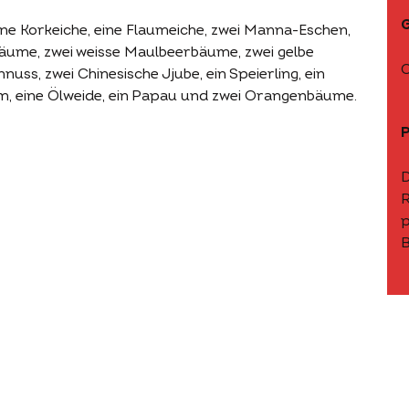
ine Korkeiche, eine Flaumeiche, zwei Manna-Eschen,
bäume, zwei weisse Maulbeerbäume, zwei gelbe
C
uss, zwei Chinesische Jjube, ein Speierling, ein
m, eine Ölweide, ein Papau und zwei Orangenbäume.
P
D
R
p
B