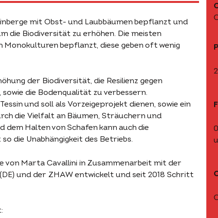
C
Weinberge mit Obst- und Laubbäumen bepflanzt und
um die Biodiversität zu erhöhen. Die meisten
in Monokulturen bepflanzt, diese geben oft wenig
P
2
öhung der Biodiversität, die Resilienz gegen
sowie die Bodenqualität zu verbessern.
 Tessin und soll als Vorzeigeprojekt dienen, sowie ein
F
rch die Vielfalt an Bäumen, Sträuchern und
nd dem Halten von Schafen kann auch die
0
so die Unabhängigkeit des Betriebs.
u
e von Marta Cavallini in Zusammenarbeit mit der
 (DE) und der ZHAW entwickelt und seit 2018 Schritt
C
: