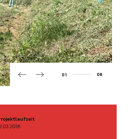
,
,
.
.
-
-
+
+
0
08
0
1
1
2
2
3
3
4
4
5
5
6
6
7
7
8
8
9
rojektlaufzeit
9
2.03.2018