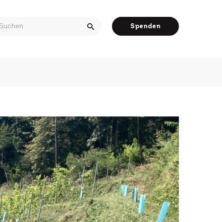
arch
Spenden
r: