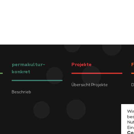
permakultur-
Projekte
F
konkret
Übersicht Projekte
D
Beschrieb
Wir
be
Nu
Ei
Co