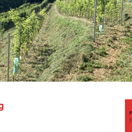
g
P
1