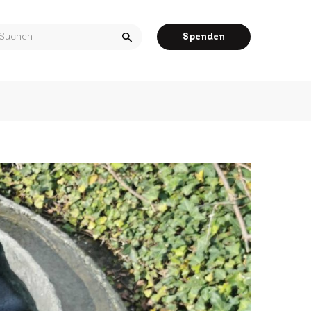
arch
Spenden
r: