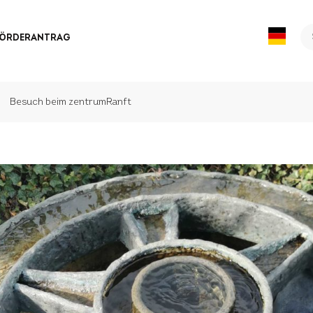
Se
FÖRDERANTRAG
fo
Besuch beim zentrumRanft