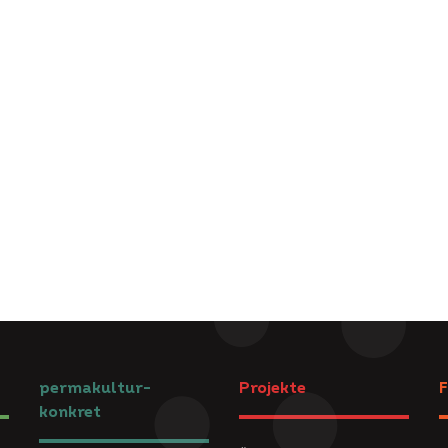
permakultur-
Projekte
F
konkret