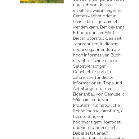
und sich von dem zu
ernähren, was im eigenen
Garten wächst oder in
freier Natur gesammelt
werden kann. Der bekannte
Ethnobotaniker Wolf-
Dieter Storl tut dies seit
Jahrzehnten. In diesem
ebenso spannenden wie
hoch informativen Buch
erzählt er seine eigene
Selbstversorger-
Geschichte und gibt
zahlreiche fundierte
Informationen, Tipps und
Anleitungen für den
Eigenanbau von Gemüse, die
Wildsammlung von
Kräutern, für natürliche
Schädlingsbekämpfung, die
Herstellung von
hochwertigem Kompost
und vieles andere mehr.
Dabei setzt er auf