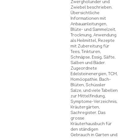
Zwergholunder und
Zwiebel beschrieben.
Übersichtliche
Informationen mit
Anbauanleitungen,
Blüte- und Sammelzeit,
Trocknung, Anwendung
als Heilmittel, Rezepte
mit Zubereitung für
Tees, Tinkturen,
Schnäpse, Essig, Säfte,
Salben und Bäder.
Zugeordnete
Edelsteinenergien, TCM,
Homöopathie, Bach-
Blüten, Schüssler
Salze, und viele Tabellen
zur Mittelfindung,
Symptome-Verzeichnis,
Kräutergärten,
Sachregister. Das
grosse
Kräuterhausbuch für
den ständigen
Gebrauch in Garten und