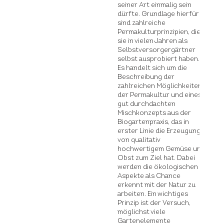
seiner Art einmalig sein
dürfte. Grundlage hierfür
sind zahlreiche
Permakulturprinzipien, die
sie in vielen Jahren als
Selbstversorgergärtner
selbst ausprobiert haben.
Es handelt sich um die
Beschreibung der
zahlreichen Möglichkeiten
der Permakultur und eines
gut durchdachten
Mischkonzepts aus der
Biogartenpraxis, das in
erster Linie die Erzeugung
von qualitativ
hochwertigem Gemüse und
Obst zum Ziel hat. Dabei
werden die ökologischen
Aspekte als Chance
erkennt mit der Natur zu
arbeiten. Ein wichtiges
Prinzip ist der Versuch,
möglichst viele
Gartenelemente