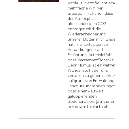
Stiftung
konkret
Agrikultur ermöglicht eine
mehrfache Win-win-
Situation: nicht nur, dass
Begrifflichkeit
der Atmosphäre
Über uns
Beschrieb
Beratung
überschüssiges CO2
entzogen wird; die
Partner
Website konkret
Literatur
Wiederanreicherung
Kontakt
Archiv
unserer Böden mit Humus
hat ihrerseits positive
Auswirkungen – auf
Ernährung, Artenvielfalt
oder Wasserverfügbarkeit.
Denn Humus ist ein wahrer
Wunderstoff, der uns
verloren zu gehen droht –
aufgrund von Entwaldung,
Landnutzungsänderungen
oder einer weltweit
galoppierenden
Bodenerosion. [Zu kaufen
bei: down-to-earth.ch]