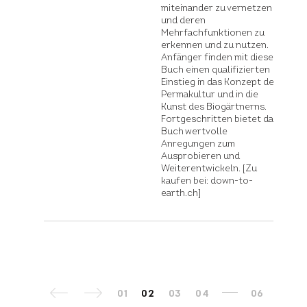
miteinander zu vernetzen
und deren
Mehrfachfunktionen zu
erkennen und zu nutzen.
Anfänger finden mit diesem
Buch einen qualifizierten
Einstieg in das Konzept der
Permakultur und in die
Kunst des Biogärtnerns.
Fortgeschritten bietet das
Buch wertvolle
Anregungen zum
Ausprobieren und
Weiterentwickeln. [Zu
kaufen bei: down-to-
earth.ch]
01
02
03
04
06