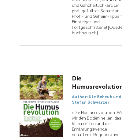
Nachhaltigkeit, Naturnähe
und Ganzheitlichkeit. Ein
prall gefüllter Schatz an
Profi- und Geheim-Tipps für
Einsteiger und
Fortgeschrittene! [Quelle:
buchhaus.ch]
Search
for:
Die
Projekte
Fördergelder
Unterstützen
Humusrevolution
Author: Ute Scheub und
Übersicht
Der
Aktiv werden
Stefan Schwarzer
Projekte
Förderantrag
Spenden
»Die Humusrevolution. Wie
wir den Boden heilen, das
Klima retten und die
Ernährungswende
Über die
Permakultur
permakultur-
schaffen». Regenerative