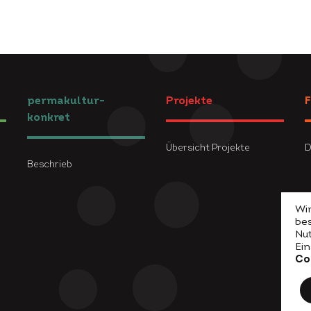
permakultur-
Projekte
F
konkret
Übersicht Projekte
D
Beschrieb
Wir
be
Nu
Ei
Co