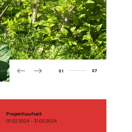
,
,
.
.
-
-
+
+
0
07
0
1
1
2
2
3
3
4
4
5
5
6
6
7
7
8
8
9
Projektlaufzeit
9
01.02.2024 - 31.03.2024