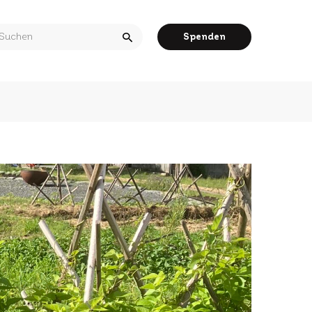
arch
Spenden
r: