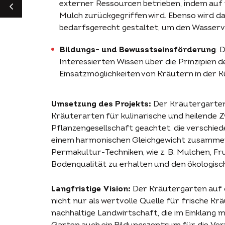
externer Ressourcen betrieben, indem au
Mulch zurückgegriffen wird. Ebenso wird 
ZURÜCK
bedarfsgerecht gestaltet, um den Wasserv
Bildungs- und Bewusstseinsförderung
: 
Interessierten Wissen über die Prinzipien d
Einsatzmöglichkeiten von Kräutern in der K
Umsetzung des Projekts:
Der Kräutergarten 
Kräuterarten für kulinarische und heilende Z
Pflanzengesellschaft geachtet, die verschie
einem harmonischen Gleichgewicht zusammen
Permakultur-Techniken, wie z. B. Mulchen, F
Bodenqualität zu erhalten und den ökologisc
Langfristige Vision:
Der Kräutergarten auf de
nicht nur als wertvolle Quelle für frische Krä
nachhaltige Landwirtschaft, die im Einklang m