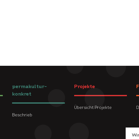
permakultur-
Projekte
F
konkret
Übersicht Projekte
D
Beschrieb
Wir