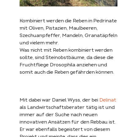
Search
Kombiniert werden die Reben in Pedrinate
for:
mit Oliven, Pistazien, Maulbeeren,
Szechuanpfeffer, Mandeln, Granatäpfeln
Projekte
Fördergelder
Unterstützen
und vielem mehr.
Was nicht mit Reben kombiniert werden
sollte, sind Steinobstbäume, da diese die
Übersicht
Der
Aktiv werden
Projekte
Förderantrag
Fruchtfliege Drosophila anziehen und
Spenden
somit auch die Reben gefährden können.
Über die
Permakultur
permakultur-
Stiftung
konkret
Mit dabei war Daniel Wyss, der bei
Delinat
als Landwirtschaftsberater tätig ist und
Begrifflichkeit
immer auf der Suche nach neuen
Über uns
Beschrieb
Beratung
innovativen Ansätzen für den Rebbau ist.
Partner
Website konkret
Literatur
Er war ebenfalls begeistert von diesem
Kontakt
Archiv
Projekt und meinte, dass dies ein