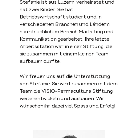
Stefanie ist aus Luzern, verheiratet und
hat zwei Kinder. Sie hat
Übersicht
Der
Aktiv werden
Betriebswirtschaft studiert und in
Projekte
Förderantrag
Spenden
verschiedenen Branchen und Ländern
hauptsächlich im Bereich Marketing und
Kommunikation gearbeitet. Ihre letzte
Arbeitsstation war in einer Stiftung, die
Über die
Permakultur
permakultur-
sie zusammen mit einem kleinen Team
Stiftung
konkret
aufbauen durfte.
Begrifflichkeit
Über uns
Beschrieb
Wir freuen uns auf die Unterstützung
Beratung
von Stefanie. Sie wird zusammen mit dem
Partner
Website konkret
Literatur
Team die VISIO-Permacultura Stiftung
Kontakt
Archiv
weiterentwickeln und ausbauen. Wir
wünschen ihr dabei viel Spass und Erfolg!