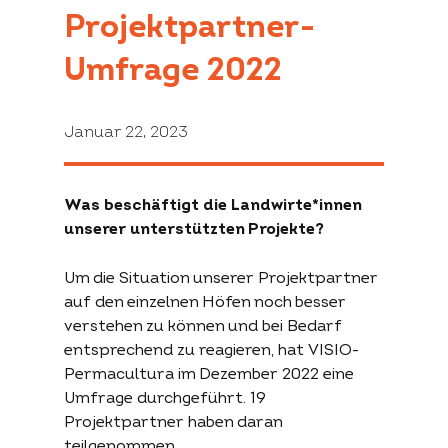
for:
Projektpartner-
Projekte
Fördergelder
Unterstützen
Umfrage 2022
Übersicht
Der
Aktiv werden
Januar 22, 2023
Projekte
Förderantrag
Spenden
Was beschäftigt die Landwirte*innen
Über die
Permakultur
permakultur-
unserer unterstützten Projekte?
Stiftung
konkret
Um die Situation unserer Projektpartner
Begrifflichkeit
auf den einzelnen Höfen noch besser
Über uns
Beschrieb
Beratung
verstehen zu können und bei Bedarf
Partner
Website konkret
Literatur
entsprechend zu reagieren, hat VISIO-
Kontakt
Archiv
Permacultura im Dezember 2022 eine
Umfrage durchgeführt. 19
Projektpartner haben daran
teilgenommen.