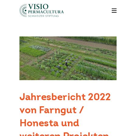
Jahresbericht 2022
von Farngut /
Honesta und