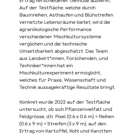
Ertrag verschiedener Gemüse auswirkt.
Auf der Testfläche, welche durch
Über die
Permakultur
permakultur-
Baumreihen, Asthaufen und Blühstreifen
Stiftung
konkret
vernetzte Lebensräume bietet, wird die
agrarökologische Performance
Begrifflichkeit
verschiedener Mischkultursysteme
Über uns
Beschrieb
Beratung
verglichen und die technische
Partner
Website konkret
Literatur
Umsetzbarkeit abgeschätzt. Das Team
Kontakt
Archiv
aus Landwirt*innen, Forschenden, und
Techniker*innen hat ein
Mischkulturexperiment ermöglicht,
welches für Praxis, Wissenschaft und
Technik aussagekräftige Resultate bringt.
Konkret wurde 2022 auf der Testfläche
untersucht, ob sich Pflanzenvielfalt und
Feldgrösse, d.h. Pixel (0.6 x 0.6 m) < Reihen
(0.6 x 9 m) < Streifen (3 x 9 m), auf den
Ertrag von Kartoffel, Kohl und Karotten