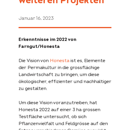
weiteren Projekten
Januar 16, 2023
Erkenntnisse im 2022 von
Farngut/Honesta
Die Vision von
Honesta
ist es, Elemente
der Permakultur in die grossflächige
Search
Landwirtschaft zu bringen, um diese
for:
ökologischer, effizienter und nachhaltiger
zu gestalten.
Projekte
Fördergelder
Unterstützen
Um diese Vision voranzutreiben, hat
Honesta 2022 auf einer 3 ha grossen
Übersicht
Der
Aktiv werden
Projekte
Förderantrag
Testfläche untersucht, ob sich
Spenden
Pflanzenvielfalt und Feldgrösse auf den