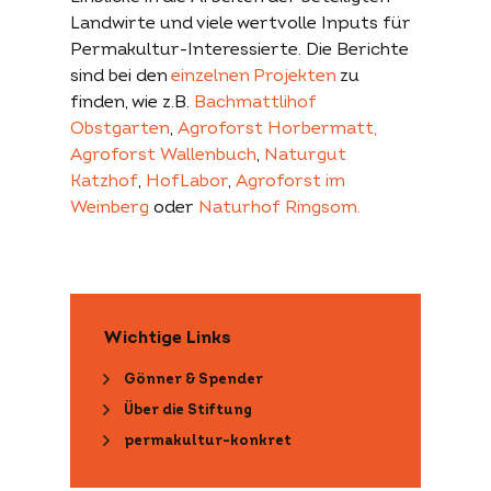
Landwirte und viele wertvolle Inputs für
Permakultur-Interessierte. Die Berichte
sind bei den
einzelnen Projekten
zu
finden, wie z.B.
Bachmattlihof
Obstgarten
,
Agroforst Horbermatt,
Agroforst Wallenbuch
,
Naturgut
Katzhof
,
HofLabor
,
Agroforst im
Weinberg
oder
Naturhof Ringsom.
Wichtige Links
Gönner & Spender
Über die Stiftung
permakultur-konkret