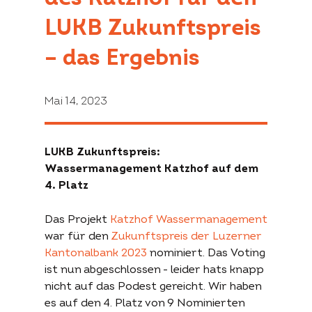
Projekte
Fördergelder
Unterstützen
LUKB Zukunftspreis
– das Ergebnis
Übersicht
Der
Aktiv werden
Projekte
Förderantrag
Spenden
Mai 14, 2023
Über die
Permakultur
permakultur-
Stiftung
konkret
LUKB Zukunftspreis:
Wassermanagement Katzhof auf dem
Begrifflichkeit
4. Platz
Über uns
Beschrieb
Beratung
Partner
Website konkret
Literatur
Das Projekt
Katzhof Wassermanagement
Kontakt
Archiv
war für den
Zukunftspreis der Luzerner
Kantonalbank 2023
nominiert. Das Voting
ist nun abgeschlossen - leider hats knapp
nicht auf das Podest gereicht. Wir haben
es auf den 4. Platz von 9 Nominierten