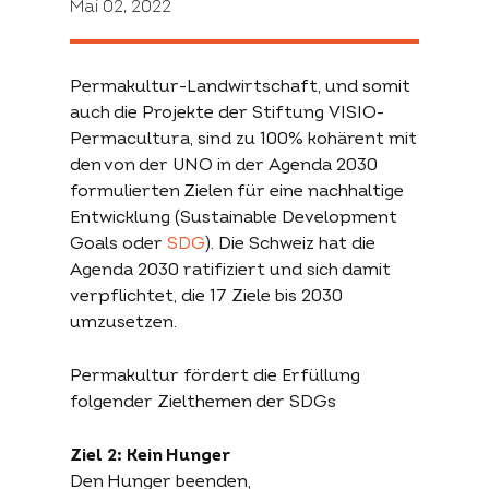
Mai 02, 2022
Search
for:
Permakultur-Landwirtschaft, und somit
Projekte
Fördergelder
Unterstützen
auch die Projekte der Stiftung VISIO-
Permacultura, sind zu 100% kohärent mit
den von der UNO in der Agenda 2030
Übersicht
Der
Aktiv werden
formulierten Zielen für eine nachhaltige
Projekte
Förderantrag
Spenden
Entwicklung (Sustainable Development
Goals oder
SDG
). Die Schweiz hat die
Agenda 2030 ratifiziert und sich damit
Über die
Permakultur
permakultur-
verpflichtet, die 17 Ziele bis 2030
Stiftung
konkret
umzusetzen.
Begrifflichkeit
Permakultur fördert die Erfüllung
Über uns
Beschrieb
Beratung
folgender Zielthemen der SDGs
Partner
Website konkret
Literatur
Kontakt
Archiv
Ziel 2: Kein Hunger
Den Hunger beenden,