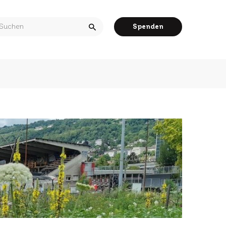
arch
Spenden
r: