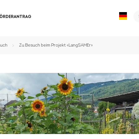
Se
FÖRDERANTRAG
fo
such
Zu Besuch beim Projekt «LangSAMEr»